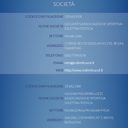
SOCIETÀ
CODICE D'AFFILIAZIONE
15NA1918
NO LIMITS ASSOCIAZIONE SPORTIVA
NOME SOCIETÀ
DILETTANTISTICA
SETTORE
Karate,Judo
CORSO SECONDIGLIANO 292, 80144,
INDIRIZZO
Napoli(NA)
TELEFONO
081/7540678
EMAIL
info@nolimitsasd.it
WEB
http://www.nolimitsasd.it
CODICE D'AFFILIAZIONE
15SA2188
NUOVA POLISP.BELLIZZI
NOME SOCIETÀ
ASSOCIAZIONE SPORTIVA
DILETTANTISTICA
SETTORE
Karate,Difesa Personale/MGA
VIA DEL COMMERCIO 7, 84092,
INDIRIZZO
Bellizzi(SA)