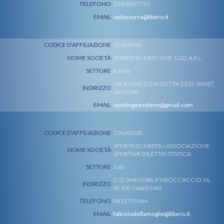
TELEFONO
339/4005783
EMAIL
spdazzurra@libero.it
CODICE D'AFFILIAZIONE
15SA5446
NOME SOCIETÀ
SPORTING EASY TIME S.S.D. A.R.L.
SETTORE
Karate
VIA ANGELO LANZETTA 23/D, 84087,
INDIRIZZO
Sarno(SA)
EMAIL
sportingeasytime@gmail.com
CODICE D'AFFILIAZIONE
15NA0330
SPORTING NAPOLI ASSOCIAZIONE
NOME SOCIETÀ
SPORTIVA DILETTANTISTICA
SETTORE
Judo
C/O SHANGRILA'V.BOCCACCIO 16,
INDIRIZZO
80100, Napoli(NA)
TELEFONO
0815757464
EMAIL
fabriziodellamoglie@libero.it