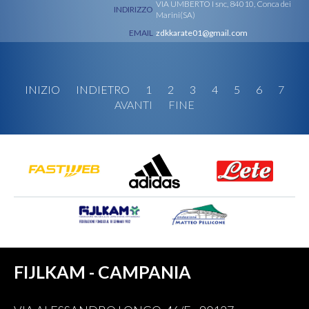
VIA UMBERTO I snc, 84010, Conca dei
INDIRIZZO
Marini(SA)
EMAIL
zdkkarate01@gmail.com
INIZIO
INDIETRO
1
2
3
4
5
6
7
AVANTI
FINE
FIJLKAM - CAMPANIA