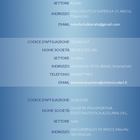
SETTORE
Karate
VIA CADUTI DI SUPERGA 15, 84016,
INDIRIZZO
Pagani(SA)
EMAIL
senshiclubkarate@gmail.com
CODICE D'AFFILIAZIONE
15NA5367
NOME SOCIETÀ
SINTESI SSD SRL
SETTORE
Ju-Jitsu
INDIRIZZO
VIA PIANO 78 78, 80040, Striano(NA)
TELEFONO
0818277909
EMAIL
amministrazione@sintesissdarl.it
CODICE D'AFFILIAZIONE
15SA3330
SOCIETA' POLISPORTIVA
NOME SOCIETÀ
DILETTANTISTICA AZZURRA S.R.L.
SETTORE
Judo
VIA GARIBALDI 19, 84023, Altavilla
INDIRIZZO
Silentina(SA)