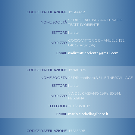
CODICE D'AFFILIAZIONE
15SA4412
S.S.DILETTANTISTICA A.R.L NADIR
NOME SOCIETÀ
TRATTI D'ORIENTE
SETTORE
Karate
CORSO VITTORIO EMANUELE 133,
INDIRIZZO
84012, Angri(SA)
EMAIL
nadirtrattidoriente@gmail.com
CODICE D'AFFILIAZIONE
15NA0896
NOME SOCIETÀ
S.S.Dilettantistica A.R.L. FITNESS VILLAGE
SETTORE
Karate
VIA DEL CASSANO 169/a, 80144,
INDIRIZZO
Napoli(NA)
TELEFONO
081/7050815
EMAIL
mario.cicchella@libero.it
CODICE D'AFFILIAZIONE
15SA3308