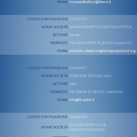
EMAIL
nuovapolbellizzi@libero.it
CODICE D'AFFILIAZIONE
15CE3747
NOME SOCIETÀ
OLIMPIA SPORT A.S.DILETTANTISTICA
SETTORE
Karate
INDIRIZZO
VIA NOVEMBRE 75, 81043, Capua(CE)
EMAIL
michele.sabatasso@olimpiasportasd.org
CODICE D'AFFILIAZIONE
15NA5457
NOME SOCIETÀ
OVER THE TOP S.S.D. A.R.L.
SETTORE
Judo
INDIRIZZO
VIA TARSIA 57, 80135, Napoli(NA)
EMAIL
info@fit-point.it
CODICE D'AFFILIAZIONE
15NA4435
PEGASO SPORT CLUB
NOME SOCIETÀ
A.S.DILETTANTISTICA