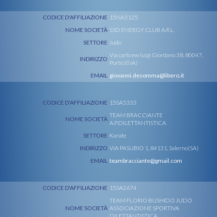
CODICE D'AFFILIAZIONE
15NA5125
NOME SOCIETÀ
SSD ENERGY CLUB A.R.L.
SETTORE
Judo
Via carlo ew luigi Giordano 38, 80047,
INDIRIZZO
Portici(NA)
EMAIL
giovanni.desomma@libero.it
CODICE D'AFFILIAZIONE
15SA5333
TEAM BRACCIANTE
NOME SOCIETÀ
A.P.DILETTANTISTICA
SETTORE
Karate
INDIRIZZO
VIA PASUBIO 1, 84131, Salerno(SA)
EMAIL
teambracciante@gmail.com
CODICE D'AFFILIAZIONE
15SA2674
TEAM FLORIO BUSHIDO JUDO
NOME SOCIETÀ
ASSOCIAZIONE SPORTIVA
DILETTANTISTICA