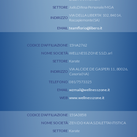
SETTORE
Judo,Difesa Personale/MGA
VIA DELLA LIBERTA' 102, 84014,
INDIRIZZO
Roccapiemonte(SA)
EMAIL
teamflorio@libero.it
CODICE D'AFFILIAZIONE
15NA2762
NOME SOCIETÀ
WELLNESS ZONE S.S.D. arl
SETTORE
Karate
VIA ALCIDE DE GASPERI 11 , 80026,
INDIRIZZO
Casoria(NA)
TELEFONO
081/7573325
EMAIL
wzmail@wellnesszone.it
WEB
www.wellnesszone.it
CODICE D'AFFILIAZIONE
15SA3858
NOME SOCIETÀ
ZEN DO KAI A.S.DILETTANTISTICA
SETTORE
Karate