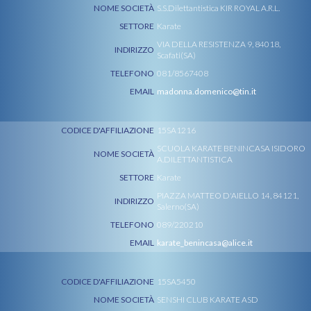
NOME SOCIETÀ
S.S.Dilettantistica KIR ROYAL A.R.L.
SETTORE
Karate
VIA DELLA RESISTENZA 9, 84018,
INDIRIZZO
Scafati(SA)
TELEFONO
081/8567408
EMAIL
madonna.domenico@tin.it
CODICE D'AFFILIAZIONE
15SA1216
SCUOLA KARATE BENINCASA ISIDORO
NOME SOCIETÀ
A.DILETTANTISTICA
SETTORE
Karate
PIAZZA MATTEO D'AIELLO 14, 84121,
INDIRIZZO
Salerno(SA)
TELEFONO
089/220210
EMAIL
karate_benincasa@alice.it
CODICE D'AFFILIAZIONE
15SA5450
NOME SOCIETÀ
SENSHI CLUB KARATE ASD