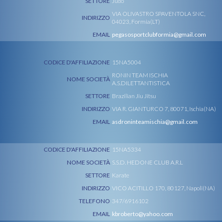
SETTORE
Judo
VIA OLIVASTRO SPAVENTOLA SNC,
INDIRIZZO
04023, Formia(LT)
EMAIL
pegasosportclubformia@gmail.com
CODICE D'AFFILIAZIONE
15NA5004
RONIN TEAM ISCHIA
NOME SOCIETÀ
A.S.DILETTANTISTICA
SETTORE
Brazilian Jiu Jitsu
INDIRIZZO
VIA R. GIANTURCO 7, 80071, Ischia(NA)
EMAIL
asdroninteamischia@gmail.com
CODICE D'AFFILIAZIONE
15NA5334
NOME SOCIETÀ
S.S.D. HEDONE CLUB A.R.L
SETTORE
Karate
INDIRIZZO
VICO ACITILLO 170, 80127, Napoli(NA)
TELEFONO
347/6916102
EMAIL
kbroberto@yahoo.com