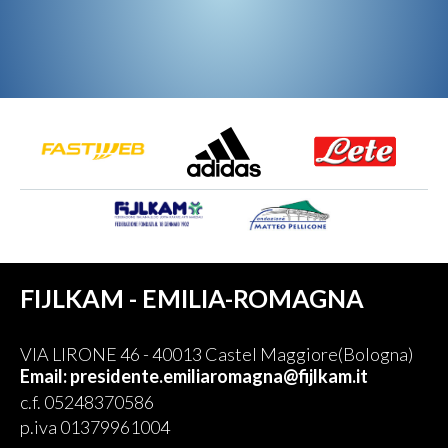
FIJLKAM - EMILIA-ROMAGNA
VIA LIRONE 46 - 40013 Castel Maggiore(Bologna)
Email: presidente.emiliaromagna@fijlkam.it
c.f. 05248370586
p.iva 01379961004