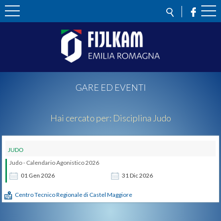
GARE ED EVENTI
Hai cercato per:
Disciplina
Judo
JUDO
Judo - Calendario Agonistico 2026
01
Gen
2026
31
Dic
2026
Centro Tecnico Regionale di Castel Maggiore