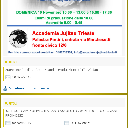
JUJITSU
Stage Tecnico di Ju Jitsu + Esami di graduazione di 1° e 2° dan
10
Nov
2019
Accademia Ju Jitsu Trieste
JUJITSU
JU JITSU - CAMPIONATO ITALIANO ASSOLUTO 2019 E TROFEO GIOVANI
PROMESSE
02
Nov
2019
03
Nov
2019