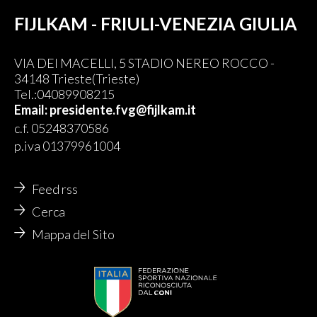
FIJLKAM - FRIULI-VENEZIA GIULIA
VIA DEI MACELLI, 5 STADIO NEREO ROCCO -
34148 Trieste(Trieste)
Tel.:04089908215
Email: presidente.fvg@fijlkam.it
c.f. 05248370586
p.iva 01379961004
Feed rss
Cerca
Mappa del Sito