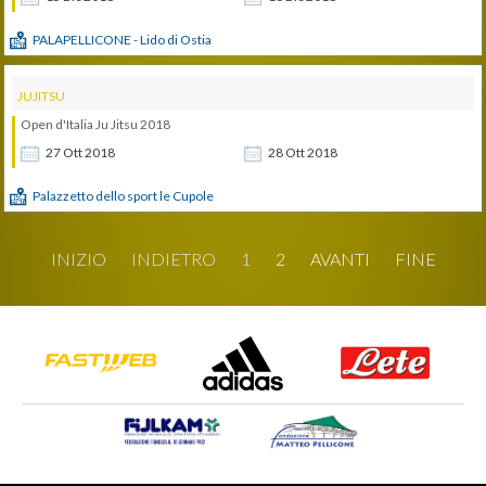
PALAPELLICONE - Lido di Ostia
JUJITSU
Open d'Italia Ju Jitsu 2018
27
Ott
2018
28
Ott
2018
Palazzetto dello sport le Cupole
INIZIO
INDIETRO
1
2
AVANTI
FINE