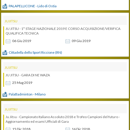
PALAPELLICONE - Lido di Ostia
JUJITSU
JU JITSU - 1° STAGE NAZIONALE 2019 E CORSO ACQUISIZIONE/VERIFICA
QUALIFICA TECNICA
06
Giu
2019
09
Giu
2019
Cittadella dello Sport Riccione (RN)
JUJITSU
JU JITSU - GARA DI NE WAZA
25
Mag
2019
PalaBadminton - Milano
JUJITSU
Ju Jitsu - Campionato Italiano Assoluto 2018 e Trofeo Campioni del futuro -
Aggiornamento ed esami Ufficiali di Gara
15
Dic
2018
16
Dic
2018