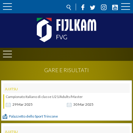
GARE E RISULTATI
JUJITSU
Campionato Italiano di classe U21/Adults/Master
29
Mar
2025
30
Mar
2025
Palazzetto dello Sport Trincone
JUJITSU