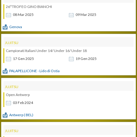
26°TROFEO GINO BIANCHI
08
Mar
2025
09
Mar
2025
Genova
JUJITSU
Campionati Italiani Under 14/ Under 16/ Under 18
17
Gen
2025
19
Gen
2025
PALAPELLICONE - Lido di Ostia
JUJITSU
Open Antwerp
03
Feb
2024
Antwerp ( BEL)
JUJITSU