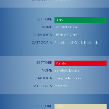
SETTORE
Judo
NOME
Battistella Luca
QUALIFICA
Ufficiale di Gara
CATEGORIA
Presidente di Giuria Nazionale
SETTORE
Karate
NOME
Benetello Davide
QUALIFICA
Insegnante tecnico
CATEGORIA
Maestro
SETTORE
MGA