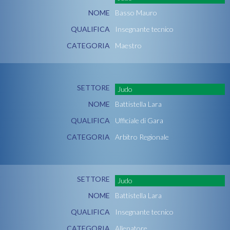
NOME
Basso Mauro
QUALIFICA
Insegnante tecnico
CATEGORIA
Maestro
SETTORE
Judo
NOME
Battistella Lara
QUALIFICA
Ufficiale di Gara
CATEGORIA
Arbitro Regionale
SETTORE
Judo
NOME
Battistella Lara
QUALIFICA
Insegnante tecnico
CATEGORIA
Allenatore