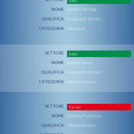
Judo
NOME
Barbieri Pierluigi
QUALIFICA
Insegnante tecnico
CATEGORIA
Allenatore
SETTORE
Judo
NOME
Bardus Iacopo
QUALIFICA
Insegnante tecnico
CATEGORIA
Allenatore Base
SETTORE
Karate
NOME
Barletta Francesco
QUALIFICA
Ufficiale di Gara