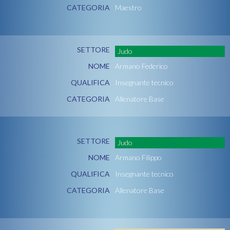
CATEGORIA
Maestro
SETTORE
Judo
NOME
Armano Federico
QUALIFICA
Insegnante tecnico
CATEGORIA
Allenatore Base
SETTORE
Judo
NOME
Armano Filippo
QUALIFICA
Insegnante tecnico
CATEGORIA
Allenatore Base