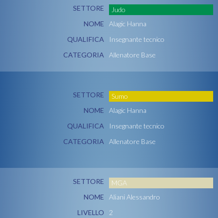
SETTORE
Judo
NOME
Alagic Hanna
QUALIFICA
Insegnante tecnico
CATEGORIA
Allenatore Base
SETTORE
Sumo
NOME
Alagic Hanna
QUALIFICA
Insegnante tecnico
CATEGORIA
Allenatore Base
SETTORE
MGA
NOME
Aliani Alessandro
LIVELLO
2