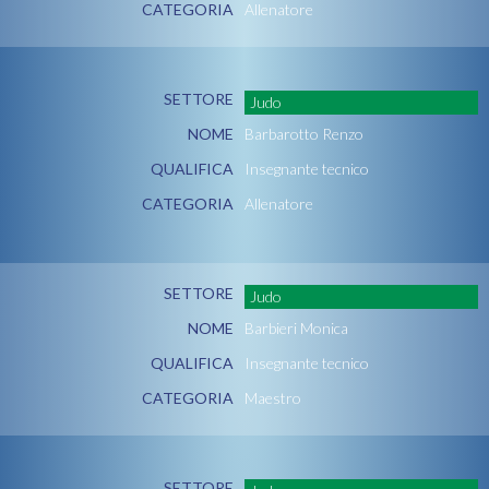
CATEGORIA
Allenatore
SETTORE
Judo
NOME
Barbarotto Renzo
QUALIFICA
Insegnante tecnico
CATEGORIA
Allenatore
SETTORE
Judo
NOME
Barbieri Monica
QUALIFICA
Insegnante tecnico
CATEGORIA
Maestro
SETTORE