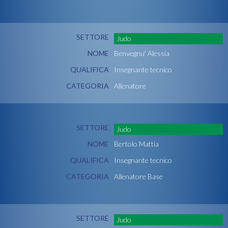
SETTORE
Judo
NOME
Benvegnu' Alessia
QUALIFICA
Insegnante tecnico
CATEGORIA
Allenatore
SETTORE
Judo
NOME
Bertolo Mattia
QUALIFICA
Insegnante tecnico
CATEGORIA
Allenatore Base
SETTORE
Judo