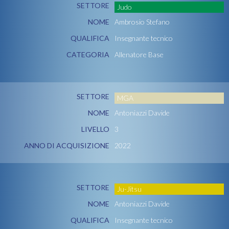
SETTORE
Judo
NOME
Ambrosio Stefano
QUALIFICA
Insegnante tecnico
CATEGORIA
Allenatore Base
SETTORE
MGA
NOME
Antoniazzi Davide
LIVELLO
3
ANNO DI ACQUISIZIONE
2022
SETTORE
Ju-Jitsu
NOME
Antoniazzi Davide
QUALIFICA
Insegnante tecnico