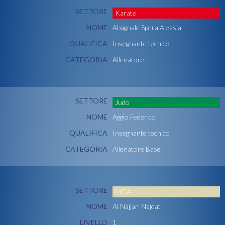
SETTORE
Karate
NOME
Abagnale Spera Alessia
QUALIFICA
Insegnante tecnico
CATEGORIA
Allenatore
SETTORE
Judo
NOME
Aggio Federico
QUALIFICA
Insegnante tecnico
CATEGORIA
Allenatore Base
SETTORE
MGA
NOME
Al Najjari Najdat
LIVELLO
1