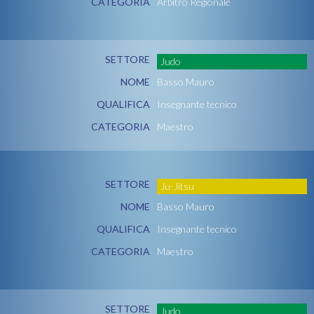
CATEGORIA
Arbitro Regionale
SETTORE
Judo
NOME
Basso Mauro
QUALIFICA
Insegnante tecnico
CATEGORIA
Maestro
SETTORE
Ju-Jitsu
NOME
Basso Mauro
QUALIFICA
Insegnante tecnico
CATEGORIA
Maestro
SETTORE
Judo