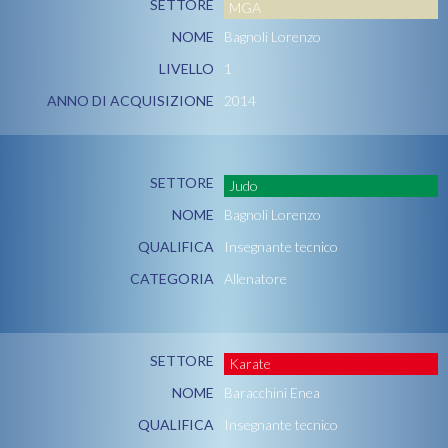
SETTORE
MGA
NOME
Bagnoli Lorenzo
LIVELLO
1
ANNO DI ACQUISIZIONE
2014
SETTORE
Judo
NOME
Bagnoli Lorenzo
QUALIFICA
Insegnante tecnico
CATEGORIA
Allenatore
SETTORE
Karate
NOME
Baracchini Enea
QUALIFICA
Insegnante tecnico