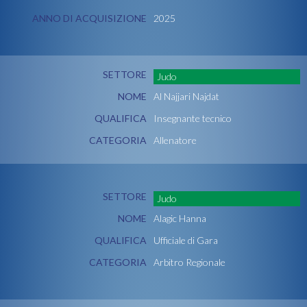
ANNO DI ACQUISIZIONE
2025
SETTORE
Judo
NOME
Al Najjari Najdat
QUALIFICA
Insegnante tecnico
CATEGORIA
Allenatore
SETTORE
Judo
NOME
Alagic Hanna
QUALIFICA
Ufficiale di Gara
CATEGORIA
Arbitro Regionale