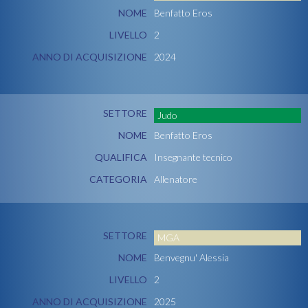
NOME
Benfatto Eros
LIVELLO
2
ANNO DI ACQUISIZIONE
2024
SETTORE
Judo
NOME
Benfatto Eros
QUALIFICA
Insegnante tecnico
CATEGORIA
Allenatore
SETTORE
MGA
NOME
Benvegnu' Alessia
LIVELLO
2
ANNO DI ACQUISIZIONE
2025