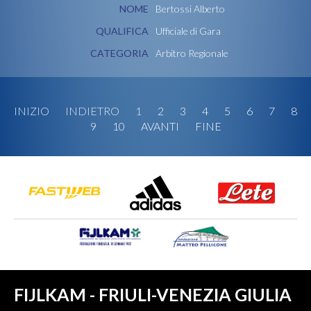
NOME
Bertossi Alberto
QUALIFICA
Ufficiale di Gara
CATEGORIA
Arbitro Regionale
INIZIO
INDIETRO
1
2
3
4
5
6
7
8
9
10
AVANTI
FINE
FIJLKAM - FRIULI-VENEZIA GIULIA