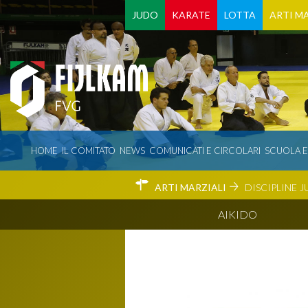
JUDO
KARATE
LOTTA
ARTI MA
HOME
IL COMITATO
NEWS
COMUNICATI E CIRCOLARI
SCUOLA 
ARTI MARZIALI
DISCIPLINE
J
AIKIDO