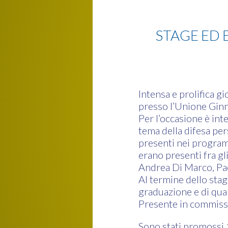
Jujitsu
STAGE ED 
Intensa e prolifica gi
presso l’Unione Ginn
Per l’occasione è int
tema della difesa per
presenti nei program
erano presenti fra gli
Andrea Di Marco, Pa
Al termine dello stag
graduazione e di qual
Presente in commiss
Sono stati promossi 1