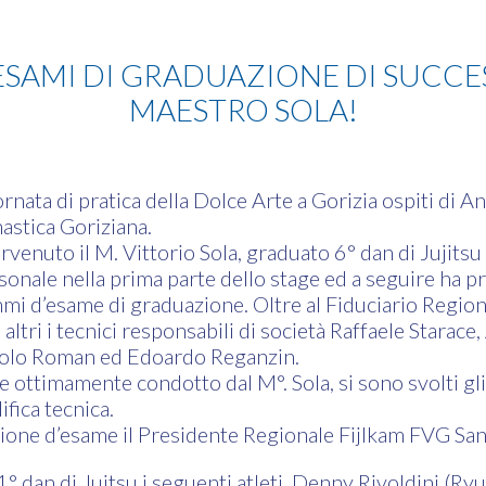
ESAMI DI GRADUAZIONE DI SUCCE
MAESTRO SOLA!
ornata di pratica della Dolce Arte a Gorizia ospiti di A
astica Goriziana.
ervenuto il M. Vittorio Sola, graduato 6° dan di Jujitsu
sonale nella prima parte dello stage ed a seguire ha p
mi d’esame di graduazione. Oltre al Fiduciario Regio
 altri i tecnici responsabili di società Raffaele Starac
olo Roman ed Edoardo Reganzin.
e ottimamente condotto dal M°. Sola, si sono svolti gli
ifica tecnica.
ione d’esame il Presidente Regionale Fijlkam FVG Sa
° dan di Juitsu i seguenti atleti. Denny Rivoldini (R