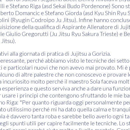
elli e Stefano Riga (asd Sekai Budo Pordenone) Sono s
berto Domancic e Stefano Giorda (asd Kyu Shin Ryu S
lini (Ryugin Codroipo Ju Jitsu). Infine hanno concluso
isizione della qualifica di Aspirante Allenatore di Juj
le Giulio Gregorutti (Ju Jitsu Ryu Sakura Trieste) e 
Jitsu).
vi alla giornata di pratica di Jujitsu a Gorizia.
teressante, perché abbiamo visto le tecniche dei settor
tti e particolari nuovi che non avevo mai provato. Mi 
lcuno di altre palestre che non conoscevo e provare l
a incuriosito molto perché il maestro Sola faceva molti
ua esperienza e questo serviva anche a dare una funzion
 usare i principi che contengono sfruttando le mie bas
no Riga: "Per quanto riguarda oggi personalmente pe
tato utilissimo perché mi ha dato quella calma e tranqui
ola è davvero tanta roba e sarebbe bello averlo ogni ta
gli spunti utili per capire facilmente le tecniche. Lo st