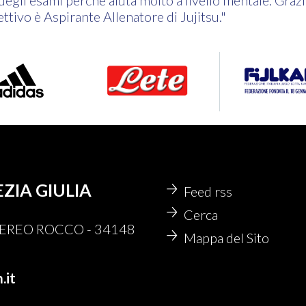
egli esami perché aiuta molto a livello mentale. Grazi
ttivo è Aspirante Allenatore di Jujitsu."
EZIA GIULIA
Feed rss
Cerca
 NEREO ROCCO - 34148
Mappa del Sito
.it