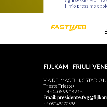
ogni sessione prima d
il mio prossimo obbie
FIJLKAM - FRIULI-VEN
VIA DEI MACELLI, 5 STADIO
Trieste(Trieste)
Tel.:04089908215
Email: presidente.fvg@fijlkam
c.f. 05248370586