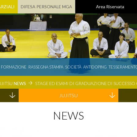
RZIALI
DIFESA PERSONALE MGA
Area Riservata
E FORMAZIONE
RASSEGNA STAMPA
SOCIETÀ
ANTIDOPING
TESSERAMENT
UJITSU
NEWS
STAGE ED ESAMI DI GRADUAZIONE DI SUCCESSO 
JUJITSU
NEWS