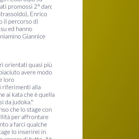
tati promossi 2° dan:
trassoldo), Enrico
 il percorso di
itsu ed hanno
Beniamino Giannice
i orientati quasi più
è piaciuto avere modo
e loro
 riferimenti alla
e ai kata che è quella
i da judoka."
nso che lo stage con
llità per affrontare
nto a farci qualche
age lo inserirei in