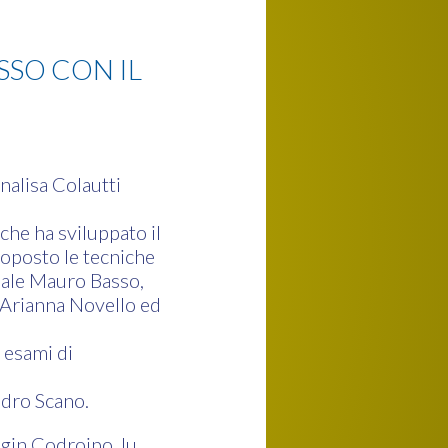
SSO CON IL
nnalisa Colautti
 che ha sviluppato il
roposto le tecniche
nale Mauro Basso,
e, Arianna Novello ed
 esami di
ndro Scano.
yugin Codroipo Ju