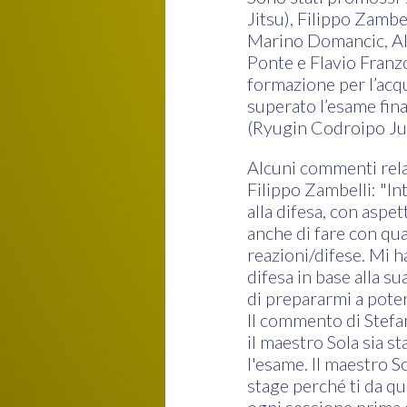
Jitsu), Filippo Zamb
Marino Domancic, Al
Ponte e Flavio Franzo
formazione per l’acqu
superato l’esame fina
(Ryugin Codroipo Ju 
Alcuni commenti relati
Filippo Zambelli: "In
alla difesa, con aspe
anche di fare con qua
reazioni/difese. Mi h
difesa in base alla s
di prepararmi a poter
Il commento di Stefa
il maestro Sola sia s
l'esame. Il maestro S
stage perché ti da que