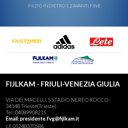
INIZIO
INDIETRO
1
2
AVANTI
FINE
FIJLKAM - FRIULI-VENEZIA GIULIA
VIA DEI MACELLI, 5 STADIO NEREO ROCCO -
34148 Trieste(Trieste)
Tel.:04089908215
Email: presidente.fvg@fijlkam.it
c.f. 05248370586