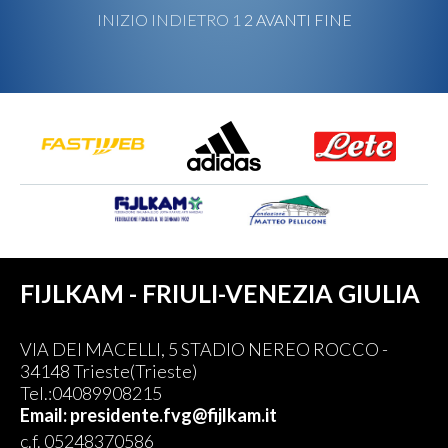
INIZIO
INDIETRO
1
2
AVANTI
FINE
FIJLKAM - FRIULI-VENEZIA GIULIA
VIA DEI MACELLI, 5 STADIO NEREO ROCCO -
34148 Trieste(Trieste)
Tel.:04089908215
Email: presidente.fvg@fijlkam.it
c.f. 05248370586