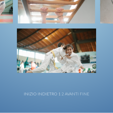
INIZIO
INDIETRO
1
2
AVANTI
FINE