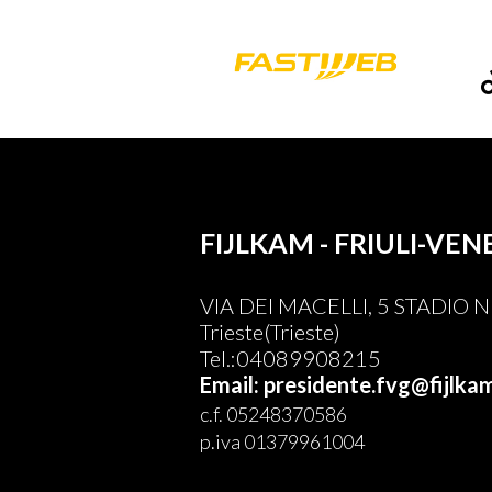
FIJLKAM - FRIULI-VEN
VIA DEI MACELLI, 5 STADIO
Trieste(Trieste)
Tel.:04089908215
Email: presidente.fvg@fijlkam
c.f. 05248370586
p.iva 01379961004