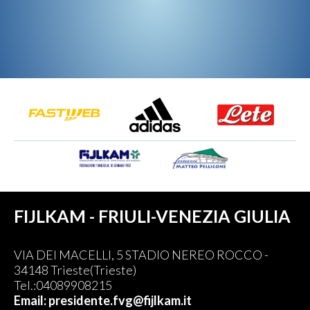
FIJLKAM - FRIULI-VENEZIA GIULIA
VIA DEI MACELLI, 5 STADIO NEREO ROCCO -
34148 Trieste(Trieste)
Tel.:04089908215
Email: presidente.fvg@fijlkam.it