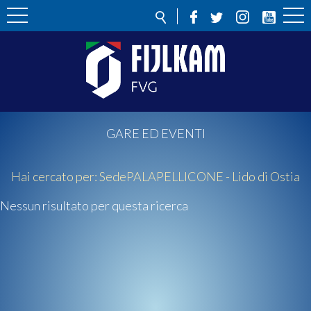
GARE ED EVENTI
Hai cercato per:
Sede
PALAPELLICONE - Lido di Ostia
Nessun risultato per questa ricerca