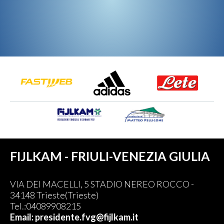
FIJLKAM - FRIULI-VENEZIA GIULIA
VIA DEI MACELLI, 5 STADIO NEREO ROCCO -
34148 Trieste(Trieste)
Tel.:04089908215
Email: presidente.fvg@fijlkam.it