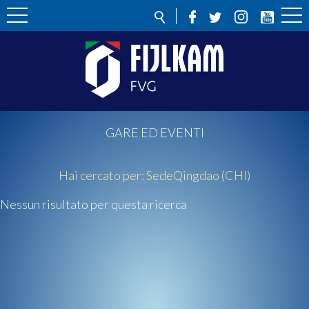
GARE ED EVENTI
Hai cercato per:
Sede
Qingdao (CHI)
Nessun risultato per questa ricerca