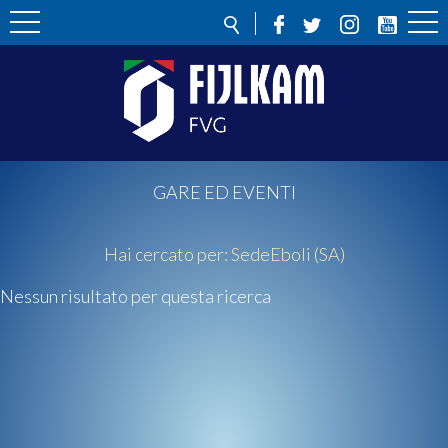
GARE ED EVENTI
Hai cercato per:
Sede
Eboli (SA)
Nessun risultato per questa ricerca