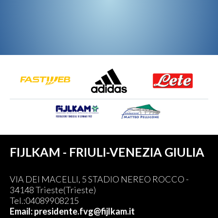
FIJLKAM - FRIULI-VENEZIA GIULIA
VIA DEI MACELLI, 5 STADIO NEREO ROCCO -
34148 Trieste(Trieste)
Tel.:04089908215
Email: presidente.fvg@fijlkam.it