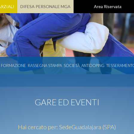
RZIALI
DIFESA PERSONALE MGA
Area Riservata
E FORMAZIONE
RASSEGNA STAMPA
SOCIETÀ
ANTIDOPING
TESSERAMENT
GARE ED EVENTI
Hai cercato per:
Sede
Guadalajara (SPA)