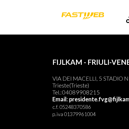
FIJLKAM - FRIULI-VEN
VIA DEI MACELLI, 5 STADIO
Trieste(Trieste)
Tel.:04089908215
Email: presidente.fvg@fijlkam
c.f. 05248370586
p.iva 01379961004