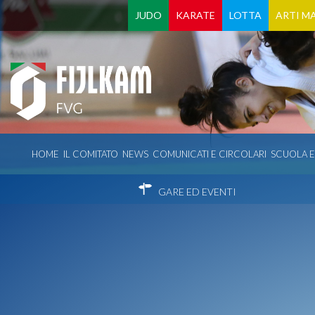
JUDO
KARATE
LOTTA
ARTI MA
HOME
IL COMITATO
NEWS
COMUNICATI E CIRCOLARI
SCUOLA 
GARE ED EVENTI