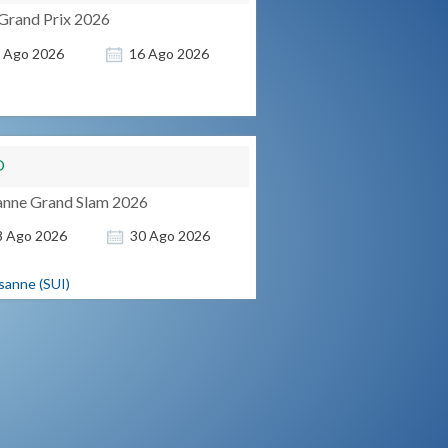
Grand Prix 2026
4
Ago
2026
16
Ago
2026
O
anne Grand Slam 2026
8
Ago
2026
30
Ago
2026
sanne (SUI)