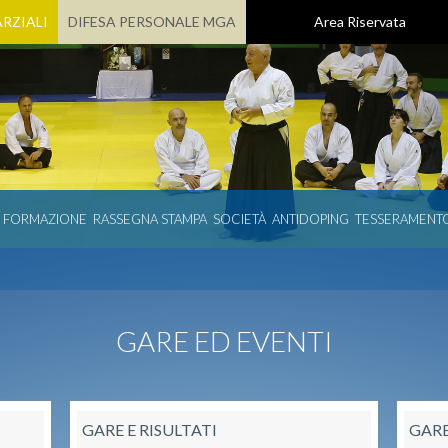
RZIALI
DIFESA PERSONALE MGA
Area Riservata
E FORMAZIONE
RASSEGNA STAMPA
SOCIETÀ
ANTIDOPING
TESSERAMENT
GARE ED EVENTI
GARE E RISULTATI
GARE