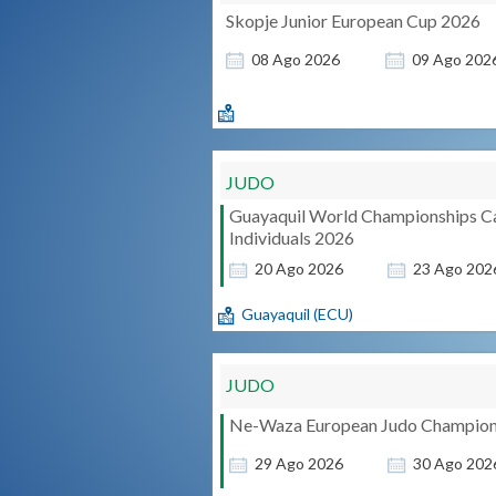
Skopje Junior European Cup 2026
08
Ago
2026
09
Ago
202
JUDO
Guayaquil World Championships C
Individuals 2026
20
Ago
2026
23
Ago
202
Guayaquil (ECU)
JUDO
Ne-Waza European Judo Champion
29
Ago
2026
30
Ago
202