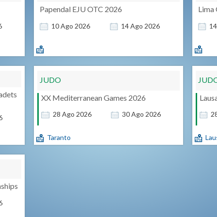
Papendal EJU OTC 2026
Lima 
6
10
Ago
2026
14
Ago
2026
1
JUDO
JUD
adets
XX Mediterranean Games 2026
Laus
28
Ago
2026
30
Ago
2026
2
6
Taranto
Lau
ships
6