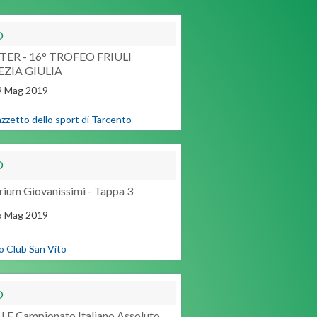
O
ER - 16° TROFEO FRIULI
ZIA GIULIA
9
Mag
2019
azzetto dello sport di Tarcento
O
rium Giovanissimi - Tappa 3
5
Mag
2019
o Club San Vito
O
LE Campionato Italiano Assoluto