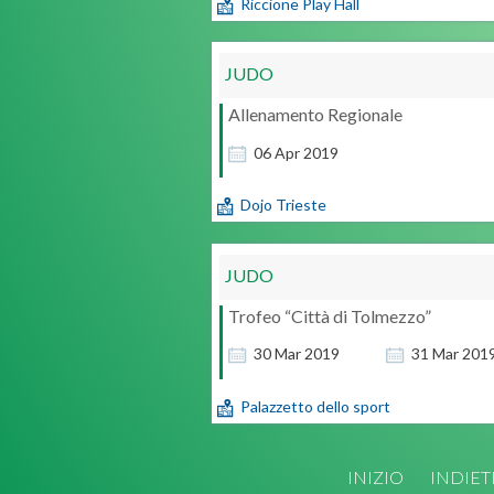
Riccione Play Hall
JUDO
Allenamento Regionale
06
Apr
2019
Dojo Trieste
JUDO
Trofeo “Città di Tolmezzo”
30
Mar
2019
31
Mar
201
Palazzetto dello sport
INIZIO
INDIE