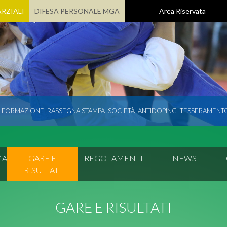
RZIALI
DIFESA PERSONALE MGA
Area Riservata
E FORMAZIONE
RASSEGNA STAMPA
SOCIETÀ
ANTIDOPING
TESSERAMENT
MA
GARE E
REGOLAMENTI
NEWS
RISULTATI
GARE E RISULTATI