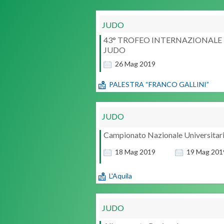
JUDO
43° TROFEO INTERNAZIONALE 
JUDO
26
Mag
2019
PALESTRA “FRANCO GALLINI”
JUDO
Campionato Nazionale Universitar
18
Mag
2019
19
Mag
201
L'Aquila
JUDO