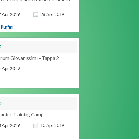
7
Apr
2019
28
Apr
2019
Ruffini
O
rium Giovanissimi – Tappa 2
4
Apr
2019
O
Junior Training Camp
8
Apr
2019
10
Apr
2019