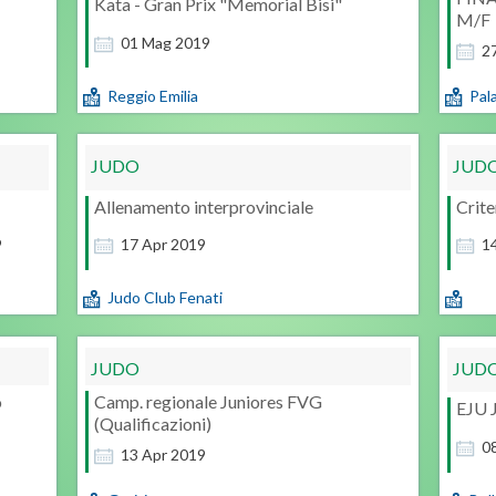
Kata - Gran Prix "Memorial Bisi"
M/F
01
Mag
2019
2
Reggio Emilia
Pala
JUDO
JUD
Allenamento interprovinciale
Crite
9
17
Apr
2019
1
Judo Club Fenati
JUDO
JUD
o
Camp. regionale Juniores FVG
EJU 
(Qualificazioni)
0
13
Apr
2019