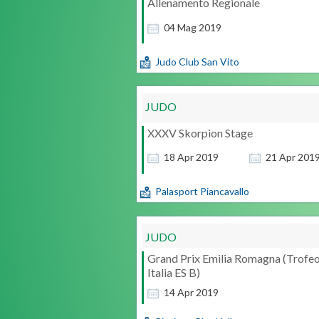
Allenamento Regionale
04
Mag
2019
Judo Club San Vito
JUDO
XXXV Skorpion Stage
18
Apr
2019
21
Apr
201
Palasport Piancavallo
JUDO
Grand Prix Emilia Romagna (Trofe
Italia ES B)
14
Apr
2019