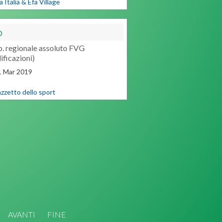
a Italia & Efa Village
O
. regionale assoluto FVG
ificazioni)
1
Mar
2019
azzetto dello sport
AVANTI
FINE