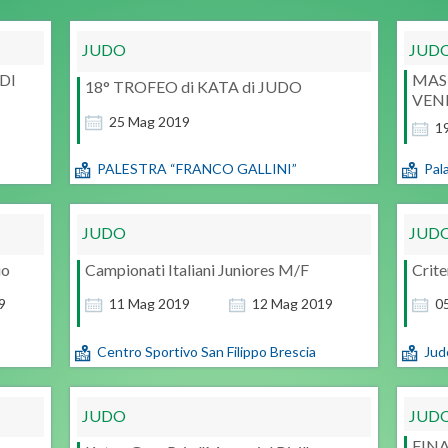
JUDO
JUD
DI
MAST
18° TROFEO di KATA di JUDO
VENE
25
Mag
2019
1
PALESTRA “FRANCO GALLINI”
Pal
JUDO
JUD
io
Campionati Italiani Juniores M/F
Crite
9
11
Mag
2019
12
Mag
2019
0
Centro Sportivo San Filippo Brescia
Jud
JUDO
JUD
FINA