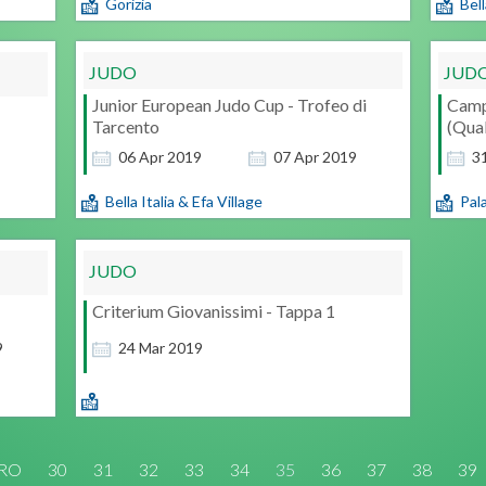
Gorizia
Bell
JUDO
JUD
Junior European Judo Cup - Trofeo di
Camp
Tarcento
(Qual
06
Apr
2019
07
Apr
2019
3
Bella Italia & Efa Village
Pal
JUDO
Criterium Giovanissimi - Tappa 1
9
24
Mar
2019
TRO
30
31
32
33
34
35
36
37
38
39