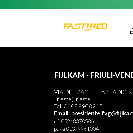
FIJLKAM - FRIULI-VEN
VIA DEI MACELLI, 5 STADIO
Trieste(Trieste)
Tel.:04089908215
Email: presidente.fvg@fijlkam
c.f. 05248370586
p.iva 01379961004