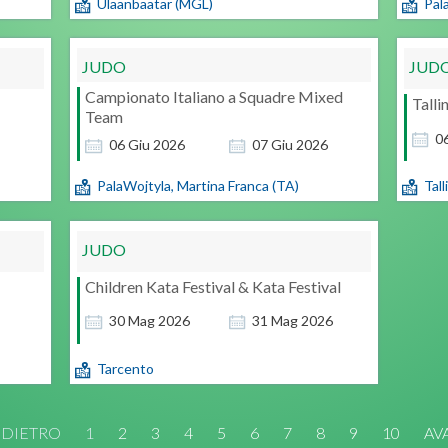
Ulaanbaatar (MGL)
Pal
JUDO
JUD
Campionato Italiano a Squadre Mixed
Tall
Team
0
06
Giu
2026
07
Giu
2026
PalaWojtyla, Martina Franca (TA)
Tall
JUDO
Children Kata Festival & Kata Festival
30
Mag
2026
31
Mag
2026
Tarcento
NDIETRO
1
2
3
4
5
6
7
8
9
10
AV