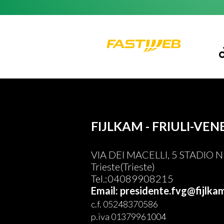
FIJLKAM - FRIULI-VEN
VIA DEI MACELLI, 5 STADIO
Trieste(Trieste)
Tel.:04089908215
Email: presidente.fvg@fijlkam
c.f. 05248370586
p.iva 01379961004