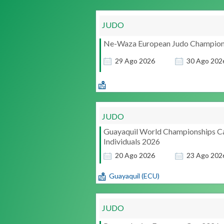
JUDO
Ne-Waza European Judo Champion
29
Ago
2026
30
Ago
202
JUDO
Guayaquil World Championships C
Individuals 2026
20
Ago
2026
23
Ago
202
Guayaquil (ECU)
JUDO