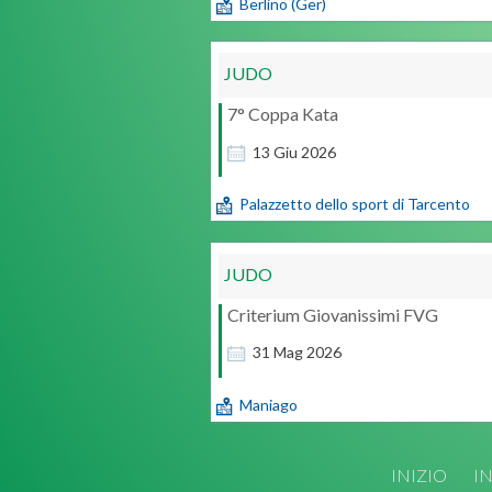
Berlino (Ger)
JUDO
7° Coppa Kata
13
Giu
2026
Palazzetto dello sport di Tarcento
JUDO
Criterium Giovanissimi FVG
31
Mag
2026
Maniago
INIZIO
I