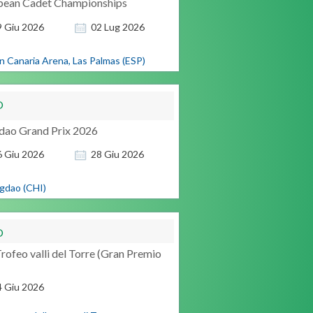
pean Cadet Championships
9
Giu
2026
02
Lug
2026
n Canaria Arena, Las Palmas (ESP)
O
dao Grand Prix 2026
6
Giu
2026
28
Giu
2026
gdao (CHI)
O
rofeo valli del Torre (Gran Premio
4
Giu
2026