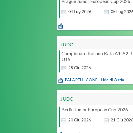
Prague Junior European Cup 2026
04
Lug
2026
05
Lug
202
JUDO
Campionato Italiano Kata A1-A2- 
U15
28
Giu
2026
PALAPELLICONE - Lido di Ostia
JUDO
Berlin Junior European Cup 2026
20
Giu
2026
21
Giu
202