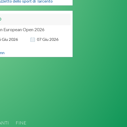
azzetto dello sport di Tarcento
O
inn European Open 2026
6
Giu
2026
07
Giu
2026
inn
ANTI
FINE