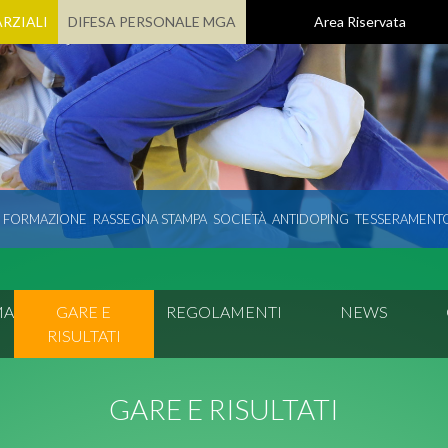
RZIALI
DIFESA PERSONALE MGA
Area Riservata
E FORMAZIONE
RASSEGNA STAMPA
SOCIETÀ
ANTIDOPING
TESSERAMENT
MA
GARE E
REGOLAMENTI
NEWS
RISULTATI
GARE E RISULTATI