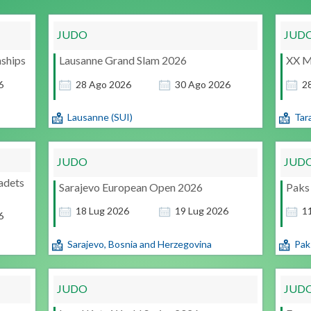
JUDO
JUD
ships
Lausanne Grand Slam 2026
XX M
6
28
Ago
2026
30
Ago
2026
2
Lausanne (SUI)
Tar
JUDO
JUD
adets
Sarajevo European Open 2026
Paks
18
Lug
2026
19
Lug
2026
1
6
Sarajevo, Bosnia and Herzegovina
Pak
JUDO
JUD