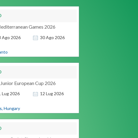
O
editerranean Games 2026
8
Ago
2026
30
Ago
2026
anto
O
 Junior European Cup 2026
1
Lug
2026
12
Lug
2026
s, Hungary
O