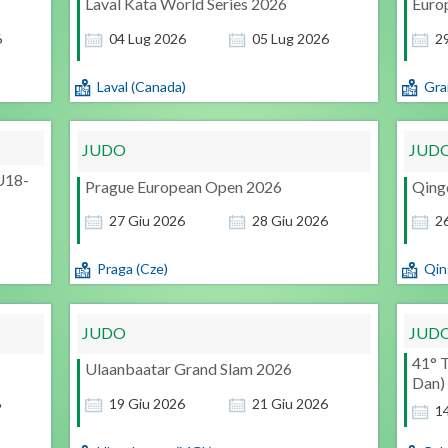
Laval Kata World Series 2026
Euro
6
04
Lug
2026
05
Lug
2026
2
Laval (Canada)
Gra
JUDO
JUD
U18-
Prague European Open 2026
Qing
27
Giu
2026
28
Giu
2026
2
Praga (Cze)
Qin
JUDO
JUD
41° T
Ulaanbaatar Grand Slam 2026
Dan)
6
19
Giu
2026
21
Giu
2026
1