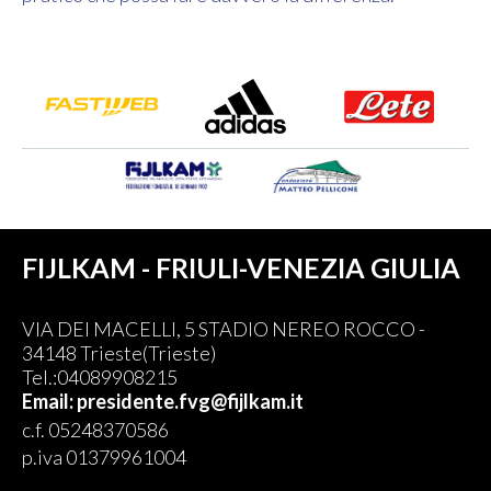
FIJLKAM - FRIULI-VENEZIA GIULIA
VIA DEI MACELLI, 5 STADIO NEREO ROCCO -
34148 Trieste(Trieste)
Tel.:04089908215
Email: presidente.fvg@fijlkam.it
c.f. 05248370586
p.iva 01379961004