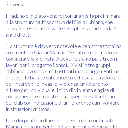
Slovenia.
Il raduno è iniziato venerdì con una visita preliminare
alla struttura multisportiva del Siska Lubiana, che
accoglie tesserati di varie discipline, a partire da 1
anno di età.
“La struttura è davvero notevole e ben attrezzata” ha
commentato Gianni Maman. “È stato un bel modo per
cominciare la giornata. A seguire siamo partiti con i
lavori per il progetto Sonkei. Divisi in tre gruppi,
abbiamo lavorato su altrettanti macro argomenti: un
protocollo basato sul concetto di fiducia, da adottare
per intervenire in casi di violenza, un kit pronto
all’uso per individuare il tipo di violenza e agire di
conseguenza e un poster da appendere all’interno
dei club con indicazione di un referente cui rivolgersi
in situazioni critiche.
Uno dei punti cardine del progetto–ha continuato
Maman- è sicuramente individuare un responsabile