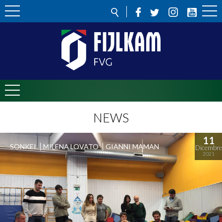
NEWS
11
SONKEI
MILENA LOVATO
GIANNI MAMAN
Dicembre
2021