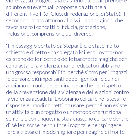
violenza, su progetti già esistenti dai quali prendere
spunto e su eventuali proposte da attuare a
differenti livelli (di Club, di Federazione, di Stato); il
secondo ruotato attorno allo sviluppo di giochi che
favorissero i concetti di fiducia, protezione,
inclusione, comprensione del diverso.
“Il messaggio portato da Stepanĉić, è stato molto
schietto e diretto - ha spiegato Milena Lovato- non
esistono delle ricette o delle bacchette magiche per
contrastare la violenza, ma noi educatori abbiamo
una grossa responsabilità, perché siamo per i ragazzi
le persone più importanti dopo i genitori e quindi
abbiamo un ruolo determinante anche nel rispetto
della prevenzione della violenza e delle azioni contro
la violenza accaduta. Dobbiamo cercare noi stessi le
risposte e i modi corretti da usare, perché non esiste
un’attività o un progetto o un metodo che funziona
sempre e comunque, ma sta a ciascuno cercare dentro
di sé le risorse per aiutare i ragazzi e per spingere
loro a trovare il modo migliore per reagire di fronte