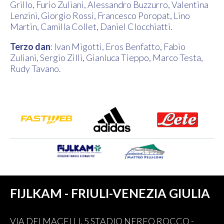
Grillo, Furio Zuliani, Alessandro Buzzurro, Valentina
Lenzini, Giorgio Rossi, Francesco Poropat, Lino
Martin, Camilla Collet, Daniel Clocchiatti.
Terzo dan
: Ivan Migotti, Eros Benfatto, Fabio
Zuliani, Sergio Zilli, Gianluca Tieppo, Marco Testa,
Rudy Tavano.
FIJLKAM - FRIULI-VENEZIA GIULIA
VIA DEI MACELLI, 5 STADIO NEREO ROCCO -