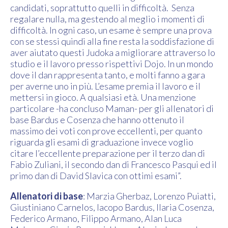
candidati, soprattutto quelli in difficoltà. Senza
regalare nulla, ma gestendo al meglio i momenti di
difficoltà. In ogni caso, un esame è sempre una prova
con se stessi quindi alla fine resta la soddisfazione di
aver aiutato questi Judoka a migliorare attraverso lo
studio e il lavoro presso rispettivi Dojo. In un mondo
dove il dan rappresenta tanto, e molti fanno a gara
per averne uno in più. L’esame premia il lavoro e il
mettersi in gioco. A qualsiasi età. Una menzione
particolare -ha concluso Maman- per gli allenatori di
base Bardus e Cosenza che hanno ottenuto il
massimo dei voti con prove eccellenti, per quanto
riguarda gli esami di graduazione invece voglio
citare l’eccellente preparazione per il terzo dan di
Fabio Zuliani, il secondo dan di Francesco Pasqui ed il
primo dan di David Slavica con ottimi esami”.
Allenatori di base
: Marzia Gherbaz, Lorenzo Puiatti,
Giustiniano Carnelos, Iacopo Bardus, Ilaria Cosenza,
Federico Armano, Filippo Armano, Alan Luca