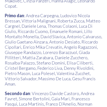
Makovec, Cinzia Panzeri, Hanna Alagic, Leonardo
Copat.
Primo dan
: Andrea Carpegna, Ludovico Nicola
Bressan, Vittoria Malignani, Roberta Zucca, Matteo
Cargnel, Daniele Lena, Thomas Colaoni, Luca Di
Giulio, Riccardo Cuomo, Emanuele Romani, Lillo
Montalto Monella, David Slavica, Antonio Calvaruso,
Giulio Gaetano Ainzara, Antonio Desiato, Riccardo
Cipollari, Enrico Mika Crevatin, Angelo Ragazzoni,
Giuseppe Randazzo, Lorenzo Barazzuol, Giada
Pillitteri, Mattia Zarabara, Daniele Zucchero,
Rosalba Palazzo, Stefano Domini, Elisa Ciliberti,
Cristel Bergamo, Federico Liva, Denny Rivoldini,
Pietro Mason, Luca Polesel, Valentina Zucchet,
Vittorio Salvador, Massimo De Luca, Gesu Francis
Aman.
Secondo dan
: Vincenzo Davide Castoro, Andrea
Favret, Simone Bertolini, Gaia Mari, Francesco
Pasqui, Luca Martinis, Franco D’Amelio, Norman