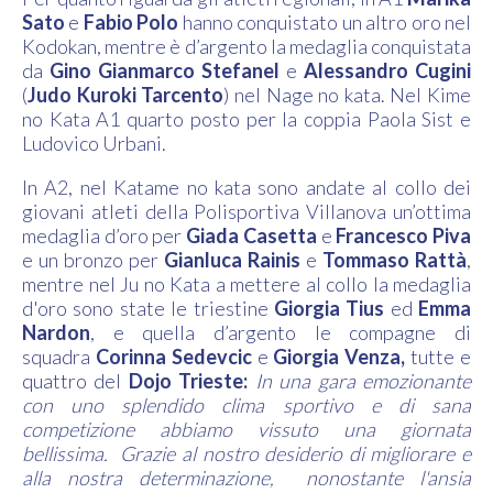
Sato
e
Fabio Polo
hanno conquistato un altro oro nel
Kodokan, mentre è d’argento la medaglia conquistata
da
Gino Gianmarco Stefanel
e
Alessandro Cugini
(
Judo Kuroki Tarcento
) nel Nage no kata. Nel Kime
no Kata A1 quarto posto per la coppia Paola Sist e
Ludovico Urbani.
In A2, nel Katame no kata sono andate al collo dei
giovani atleti della Polisportiva Villanova un’ottima
medaglia d’oro per
Giada Casetta
e
Francesco Piva
e un bronzo per
Gianluca Rainis
e
Tommaso Rattà
,
mentre nel Ju no Kata a mettere al collo la medaglia
d'oro sono state le triestine
Giorgia Tius
ed
Emma
Nardon
, e quella d’argento le compagne di
squadra
Corinna Sedevcic
e
Giorgia Venza,
tutte e
quattro del
Dojo Trieste:
In una gara emozionante
con uno splendido clima sportivo e di sana
competizione abbiamo vissuto una giornata
bellissima. Grazie al nostro desiderio di migliorare e
alla nostra determinazione, nonostante l'ansia