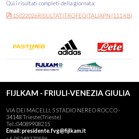
Qui i risultati completi della giornata:
pdf
15022026RISULTATITROFEOITALIAPN
(
111 KB
)
FIJLKAM - FRIULI-VENEZIA GIULIA
VIA DEI MACELLI, 5 STADIO NEREO ROCCO -
34148 Trieste(Trieste)
Tel.:04089908215
Email: presidente.fvg@fijlkam.it
c.f. 05248370586