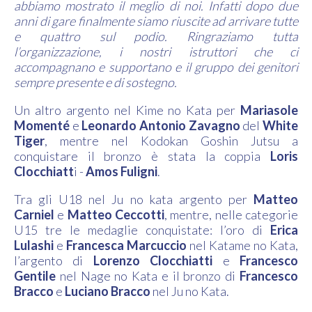
abbiamo mostrato il meglio di noi. Infatti dopo due
anni di gare finalmente siamo riuscite ad arrivare tutte
e quattro sul podio. Ringraziamo tutta
l’organizzazione, i nostri istruttori che ci
accompagnano e supportano e il gruppo dei genitori
sempre presente e di sostegno.
Un altro argento nel Kime no Kata per
Mariasole
Momenté
e
Leonardo Antonio Zavagno
del
White
Tiger
, mentre nel Kodokan Goshin Jutsu a
conquistare il bronzo è stata la coppia
Loris
Clocchiatt
i -
Amos Fuligni
.
Tra gli U18 nel Ju no kata argento per
Matteo
Carniel
e
Matteo Ceccotti
, mentre, nelle categorie
U15 tre le medaglie conquistate: l’oro di
Erica
Lulashi
e
Francesca Marcuccio
nel Katame no Kata,
l’argento di
Lorenzo
Clocchiatti
e
Francesco
Gentile
nel Nage no Kata e il bronzo di
Francesco
Bracco
e
Luciano Bracco
nel Ju no Kata.