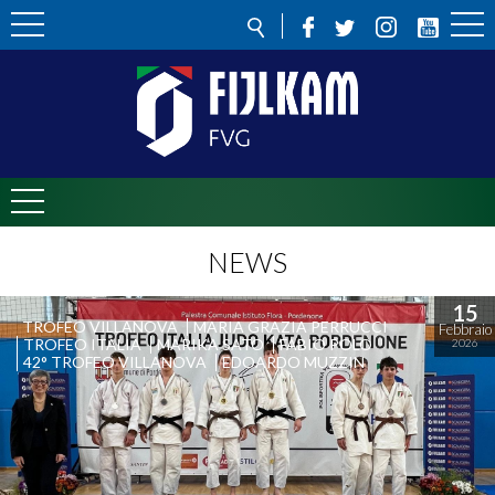
NEWS
15
TROFEO VILLANOVA
MARIA GRAZIA PERRUCCI
Febbraio
TROFEO ITALIA
MARIKA SATO
FABIO POLO
2026
42° TROFEO VILLANOVA
EDOARDO MUZZIN