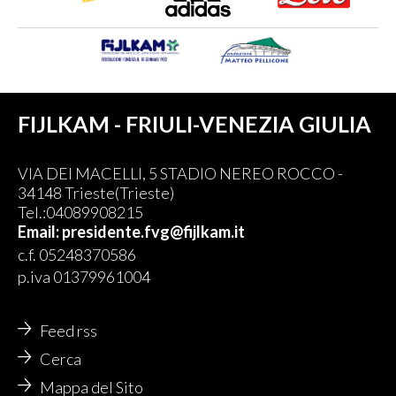
FIJLKAM - FRIULI-VENEZIA GIULIA
VIA DEI MACELLI, 5 STADIO NEREO ROCCO -
34148 Trieste(Trieste)
Tel.:04089908215
Email: presidente.fvg@fijlkam.it
c.f. 05248370586
p.iva 01379961004
Feed rss
Cerca
Mappa del Sito