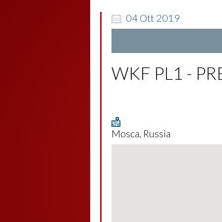
04
Ott
2019
WKF PL1 - P
Mosca, Russia