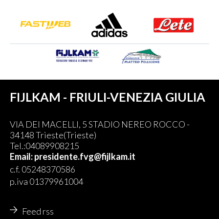
FIJLKAM - FRIULI-VENEZIA GIULIA
VIA DEI MACELLI, 5 STADIO NEREO ROCCO -
34148 Trieste(Trieste)
Tel.:04089908215
Email: presidente.fvg@fijlkam.it
c.f. 05248370586
p.iva 01379961004
Feed rss