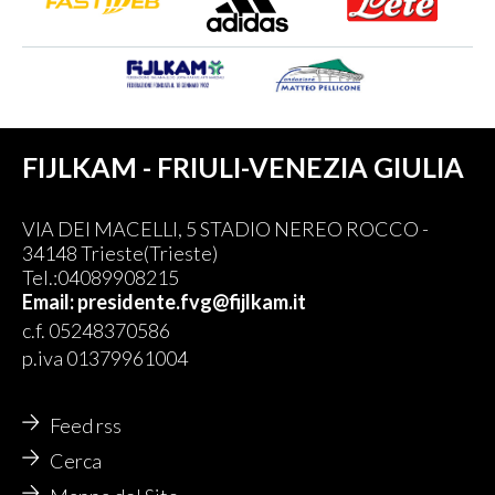
FIJLKAM - FRIULI-VENEZIA GIULIA
VIA DEI MACELLI, 5 STADIO NEREO ROCCO -
34148 Trieste(Trieste)
Tel.:04089908215
Email: presidente.fvg@fijlkam.it
c.f. 05248370586
p.iva 01379961004
Feed rss
Cerca