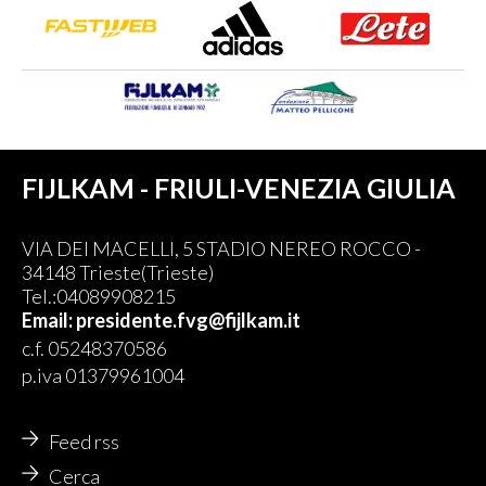
FIJLKAM - FRIULI-VENEZIA GIULIA
VIA DEI MACELLI, 5 STADIO NEREO ROCCO -
34148 Trieste(Trieste)
Tel.:04089908215
Email: presidente.fvg@fijlkam.it
c.f. 05248370586
p.iva 01379961004
Feed rss
Cerca