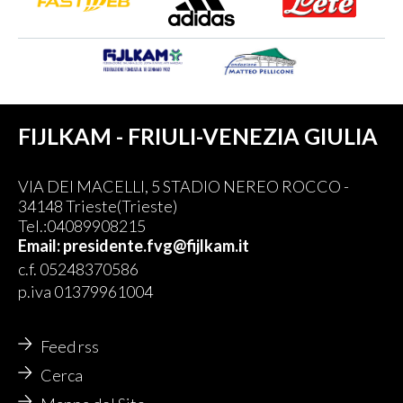
FIJLKAM - FRIULI-VENEZIA GIULIA
VIA DEI MACELLI, 5 STADIO NEREO ROCCO -
34148 Trieste(Trieste)
Tel.:04089908215
Email: presidente.fvg@fijlkam.it
c.f. 05248370586
p.iva 01379961004
Feed rss
Cerca