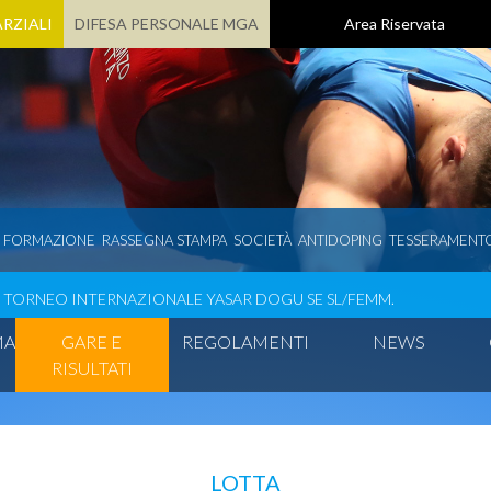
RZIALI
DIFESA PERSONALE MGA
Area Riservata
E FORMAZIONE
RASSEGNA STAMPA
SOCIETÀ
ANTIDOPING
TESSERAMENT
TORNEO INTERNAZIONALE YASAR DOGU SE SL/FEMM.
MA
GARE E
REGOLAMENTI
NEWS
RISULTATI
LOTTA