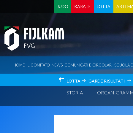
JUDO
KARATE
LOTTA
ARTI MA
HOME
IL COMITATO
NEWS
COMUNICATI E CIRCOLARI
SCUOLA 
LOTTA
GARE E RISULTATI
STORIA
ORGANIGRAM