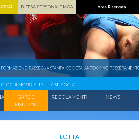
RZIALI
DIFESA PERSONALE MGA
Area Riservata
E FORMAZIONE
RASSEGNA STAMPA
SOCIETÀ
ANTIDOPING
TESSERAMENT
GIOCHI MONDIALI SULLA SPIAGGIA
MA
GARE E
REGOLAMENTI
NEWS
RISULTATI
LOTTA