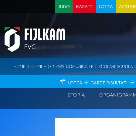
JUDO
KARATE
LOTTA
ARTI MA
HOME
IL COMITATO
NEWS
COMUNICATI E CIRCOLARI
SCUOLA 
LOTTA
GARE E RISULTATI
STORIA
ORGANIGRAM