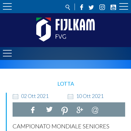
LOTTA
02
Ott
2021
10
Ott
2021
CAMPIONATO MONDIALE SENIORES