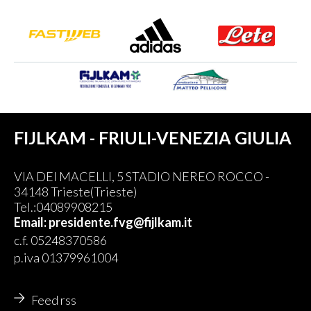
FIJLKAM - FRIULI-VENEZIA GIULIA
VIA DEI MACELLI, 5 STADIO NEREO ROCCO -
34148 Trieste(Trieste)
Tel.:04089908215
Email: presidente.fvg@fijlkam.it
c.f. 05248370586
p.iva 01379961004
Feed rss