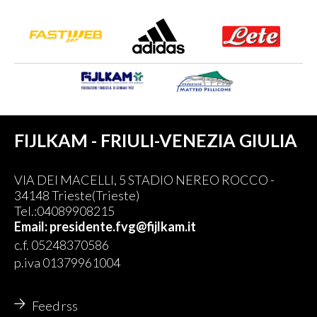
FIJLKAM - FRIULI-VENEZIA GIULIA
VIA DEI MACELLI, 5 STADIO NEREO ROCCO -
34148 Trieste(Trieste)
Tel.:04089908215
Email: presidente.fvg@fijlkam.it
c.f. 05248370586
p.iva 01379961004
Feed rss