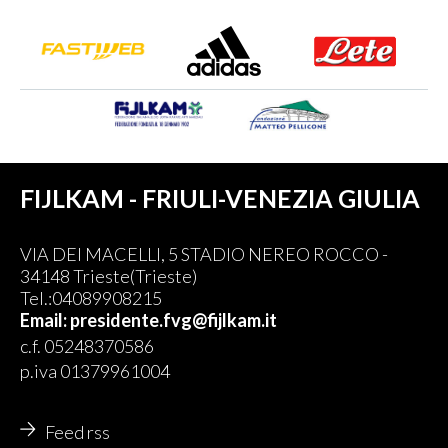
FIJLKAM - FRIULI-VENEZIA GIULIA
VIA DEI MACELLI, 5 STADIO NEREO ROCCO -
34148 Trieste(Trieste)
Tel.:04089908215
Email: presidente.fvg@fijlkam.it
c.f. 05248370586
p.iva 01379961004
Feed rss