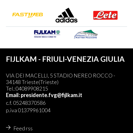
FIJLKAM - FRIULI-VENEZIA GIULIA
VIA DEI MACELLI, 5 STADIO NEREO ROCCO -
34148 Trieste(Trieste)
Tel.:04089908215
Email: presidente.fvg@fijlkam.it
c.f. 05248370586
p.iva 01379961004
Feed rss