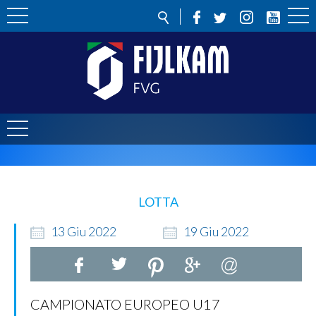
LOTTA
13
Giu
2022
19
Giu
2022
CAMPIONATO EUROPEO U17