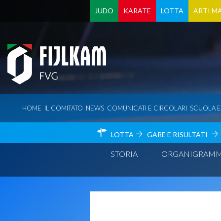
JUDO
KARATE
LOTTA
ARTI MA
HOME
IL COMITATO
NEWS
COMUNICATI E CIRCOLARI
SCUOLA 
LOTTA
GARE E RISULTATI
STORIA
ORGANIGRAM