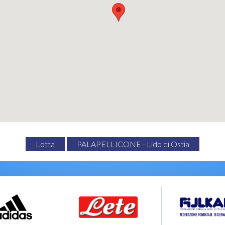
Lotta
PALAPELLICONE - Lido di Ostia