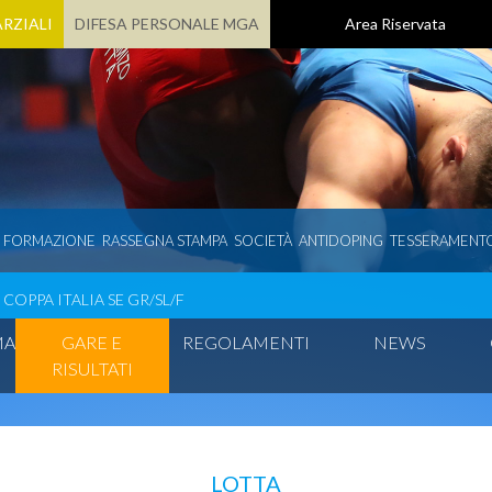
RZIALI
DIFESA PERSONALE MGA
Area Riservata
E FORMAZIONE
RASSEGNA STAMPA
SOCIETÀ
ANTIDOPING
TESSERAMENT
COPPA ITALIA SE GR/SL/F
MA
GARE E
REGOLAMENTI
NEWS
RISULTATI
LOTTA