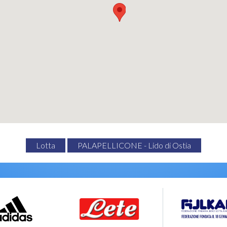
Lotta
PALAPELLICONE - Lido di Ostia