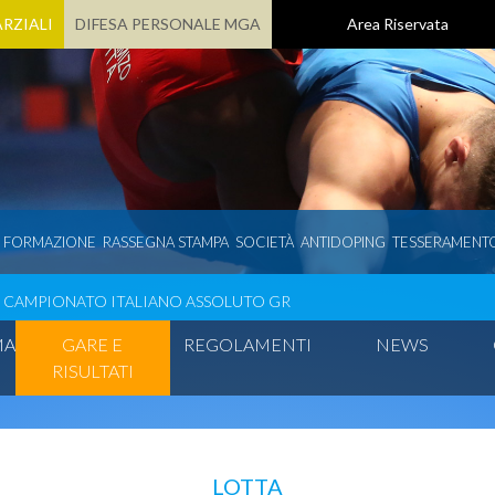
RZIALI
DIFESA PERSONALE MGA
Area Riservata
E FORMAZIONE
RASSEGNA STAMPA
SOCIETÀ
ANTIDOPING
TESSERAMENT
CAMPIONATO ITALIANO ASSOLUTO GR
MA
GARE E
REGOLAMENTI
NEWS
RISULTATI
LOTTA