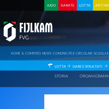
JUDO
KARATE
LOTTA
ARTI MA
HOME
IL COMITATO
NEWS
COMUNICATI E CIRCOLARI
SCUOLA 
LOTTA
GARE E RISULTATI
STORIA
ORGANIGRAM