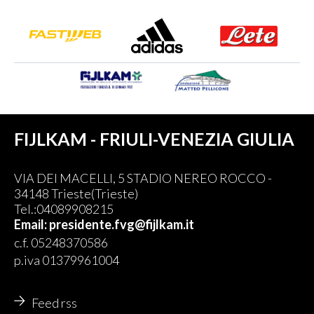
FIJLKAM - FRIULI-VENEZIA GIULIA
VIA DEI MACELLI, 5 STADIO NEREO ROCCO -
34148 Trieste(Trieste)
Tel.:04089908215
Email: presidente.fvg@fijlkam.it
c.f. 05248370586
p.iva 01379961004
Feed rss