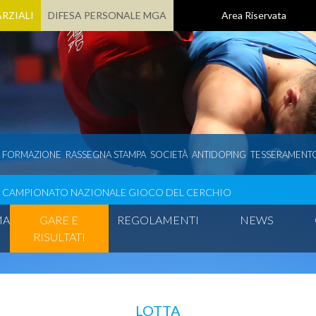
RZIALI
DIFESA PERSONALE MGA
Area Riservata
E FORMAZIONE
RASSEGNA STAMPA
SOCIETÀ
ANTIDOPING
TESSERAMENT
CAMPIONATO NAZIONALE GIOCO DEL CERCHIO
MA
GARE E
REGOLAMENTI
NEWS
RISULTATI
LOTTA