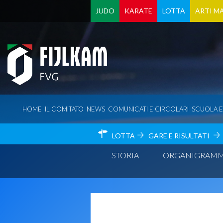
JUDO
KARATE
LOTTA
ARTI MA
HOME
IL COMITATO
NEWS
COMUNICATI E CIRCOLARI
SCUOLA 
LOTTA
GARE E RISULTATI
STORIA
ORGANIGRAM