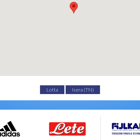
Lotta
Isera (TN)