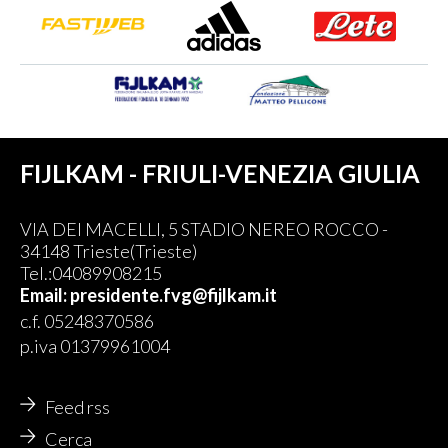
FIJLKAM - FRIULI-VENEZIA GIULIA
VIA DEI MACELLI, 5 STADIO NEREO ROCCO -
34148 Trieste(Trieste)
Tel.:04089908215
Email: presidente.fvg@fijlkam.it
c.f. 05248370586
p.iva 01379961004
Feed rss
Cerca