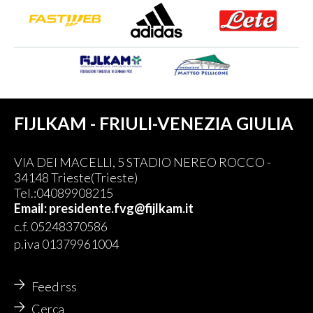
FIJLKAM - FRIULI-VENEZIA GIULIA
VIA DEI MACELLI, 5 STADIO NEREO ROCCO -
34148 Trieste(Trieste)
Tel.:04089908215
Email: presidente.fvg@fijlkam.it
c.f. 05248370586
p.iva 01379961004
Feed rss
Cerca