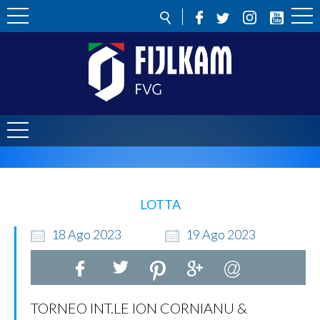
LOTTA
18
Ago
2023
19
Ago
2023
TORNEO INT.LE ION CORNIANU &