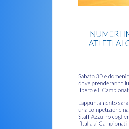
Lotta
NUMERI IM
ATLETI AI
Sabato 30 e domenica
dove prenderanno luo
libero e il Campionat
L’appuntamento sarà d
una competizione naz
Staff Azzurro coglier
l’Italia ai Campionat