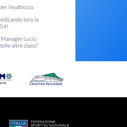
per l’esattezza.
edicando loro la
 54!
am Manager Lucio
elle altre classi”