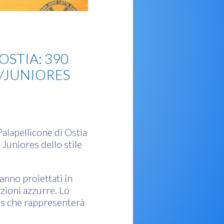
OSTIA: 390
I/JUNIORES
alapellicone di Ostia
Juniores dello stile
anno proiettati in
zioni azzurre. Lo
res che rappresenterà