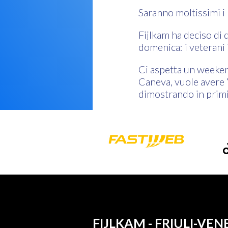
Saranno moltissimi i 
Fijlkam ha deciso di
domenica: i veterani
Ci aspetta un weeken
Caneva, vuole avere “
dimostrando in primis
FIJLKAM - FRIULI-VEN