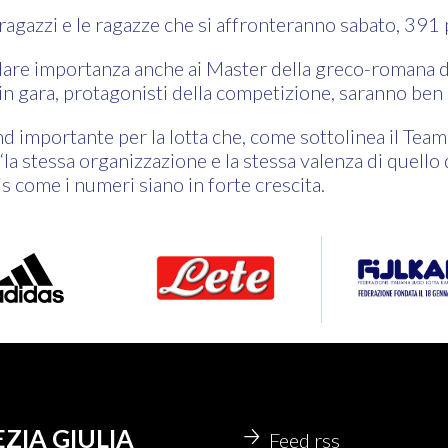
ragazzi e le ragazze che si affronteranno sabato, 391 
 dare importanza anche ai Master della greco-romana d
 in gara, protagonisti della competizione, saranno ben
d importante per la lotta che, come sottolinea il Te
la stessa organizzazione e la stessa valenza di quello d
 come i numeri siano in forte crescita.
EZIA GIULIA
Feed rss