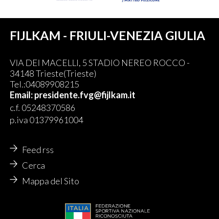
FIJLKAM - FRIULI-VENEZIA GIULIA
VIA DEI MACELLI, 5 STADIO NEREO ROCCO -
34148 Trieste(Trieste)
Tel.:04089908215
Email: presidente.fvg@fijlkam.it
c.f. 05248370586
p.iva 01379961004
Feed rss
Cerca
Mappa del Sito