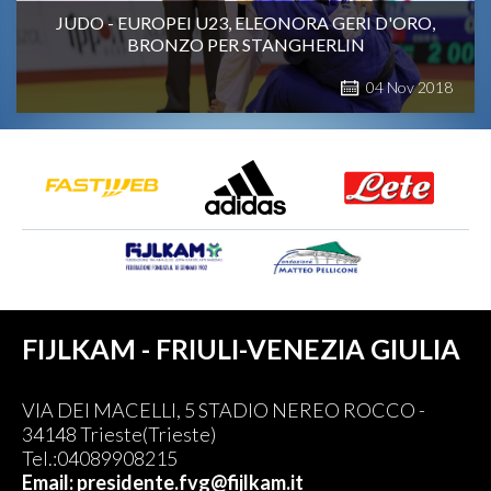
JUDO - EUROPEI U23, ELEONORA GERI D'ORO,
BRONZO PER STANGHERLIN
04
Nov
2018
FIJLKAM - FRIULI-VENEZIA GIULIA
VIA DEI MACELLI, 5 STADIO NEREO ROCCO -
34148 Trieste(Trieste)
Tel.:04089908215
Email: presidente.fvg@fijlkam.it