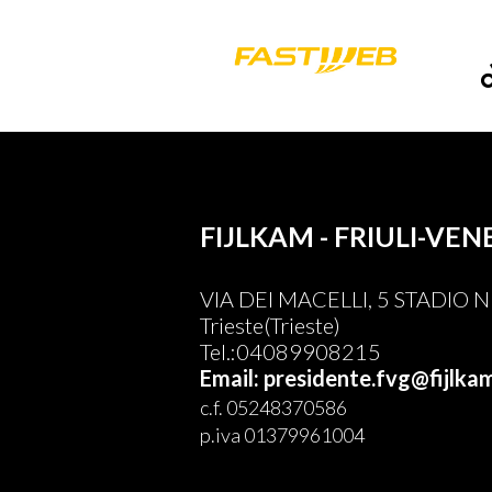
FIJLKAM - FRIULI-VEN
VIA DEI MACELLI, 5 STADIO
Trieste(Trieste)
Tel.:04089908215
Email: presidente.fvg@fijlkam
c.f. 05248370586
p.iva 01379961004