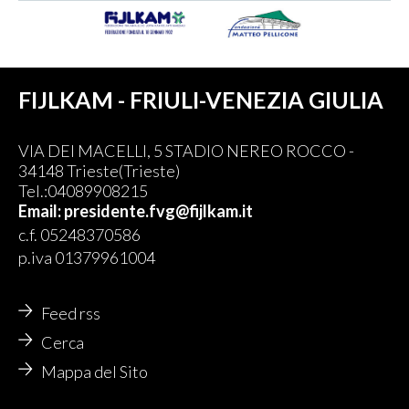
FIJLKAM - FRIULI-VENEZIA GIULIA
VIA DEI MACELLI, 5 STADIO NEREO ROCCO -
34148 Trieste(Trieste)
Tel.:04089908215
Email: presidente.fvg@fijlkam.it
c.f. 05248370586
p.iva 01379961004
Feed rss
Cerca
Mappa del Sito