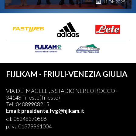
11
Dic
2025
FIJLKAM - FRIULI-VENEZIA GIULIA
VIA DEI MACELLI, 5 STADIO NEREO ROCCO -
34148 Trieste(Trieste)
Tel.:04089908215
Email: presidente.fvg@fijlkam.it
c.f. 05248370586
p.iva 01379961004