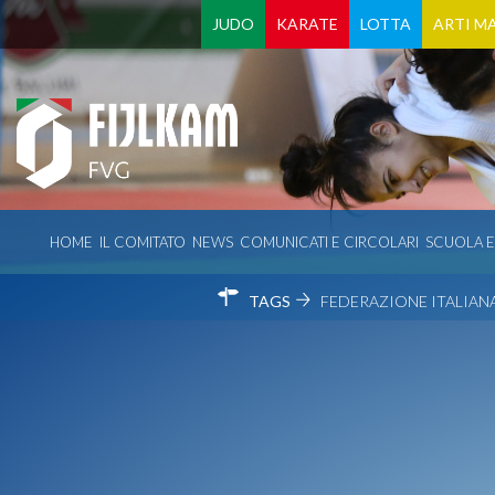
JUDO
KARATE
LOTTA
ARTI MA
HOME
IL COMITATO
NEWS
COMUNICATI E CIRCOLARI
SCUOLA 
TAGS
FEDERAZIONE ITALIANA