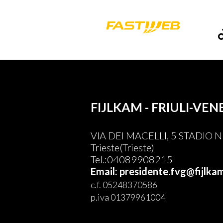
FIJLKAM - FRIULI-VEN
VIA DEI MACELLI, 5 STADIO
Trieste(Trieste)
Tel.:04089908215
Email: presidente.fvg@fijlkam
c.f. 05248370586
p.iva 01379961004