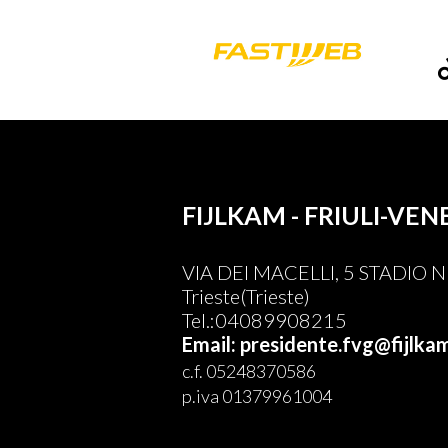
FIJLKAM - FRIULI-VEN
VIA DEI MACELLI, 5 STADIO
Trieste(Trieste)
Tel.:04089908215
Email: presidente.fvg@fijlkam
c.f. 05248370586
p.iva 01379961004