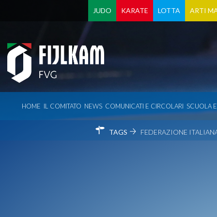
JUDO
KARATE
LOTTA
ARTI MA
HOME
IL COMITATO
NEWS
COMUNICATI E CIRCOLARI
SCUOLA 
TAGS
FEDERAZIONE ITALIANA