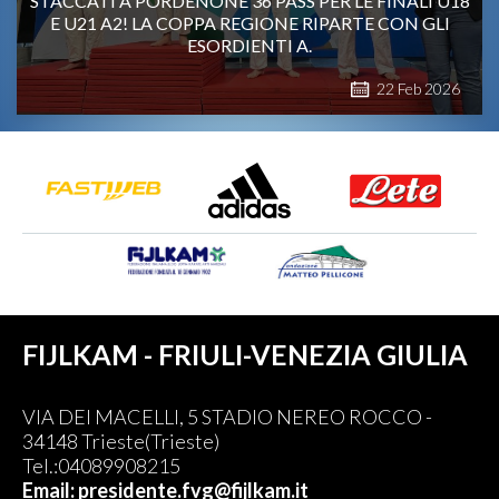
STACCATI A PORDENONE 36 PASS PER LE FINALI U18
E U21 A2! LA COPPA REGIONE RIPARTE CON GLI
ESORDIENTI A.
22
Feb
2026
FIJLKAM - FRIULI-VENEZIA GIULIA
VIA DEI MACELLI, 5 STADIO NEREO ROCCO -
34148 Trieste(Trieste)
Tel.:04089908215
Email: presidente.fvg@fijlkam.it