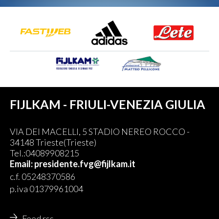
FIJLKAM - FRIULI-VENEZIA GIULIA
VIA DEI MACELLI, 5 STADIO NEREO ROCCO -
34148 Trieste(Trieste)
Tel.:04089908215
Email: presidente.fvg@fijlkam.it
c.f. 05248370586
p.iva 01379961004
Feed rss