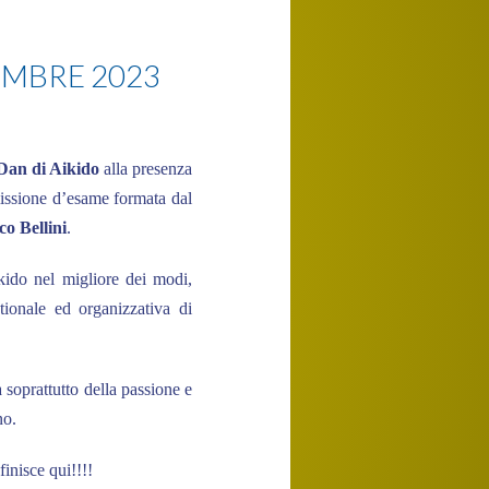
CEMBRE 2023
Dan di Aikido
alla presenza
issione d’esame formata dal
o Bellini
.
ido nel migliore dei modi,
tionale ed organizzativa di
a soprattutto della passione e
no.
inisce qui!!!!