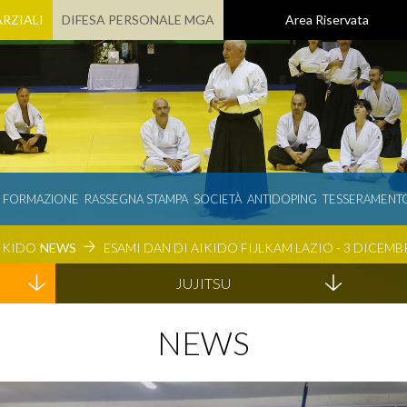
RZIALI
DIFESA PERSONALE MGA
Area Riservata
E FORMAZIONE
RASSEGNA STAMPA
SOCIETÀ
ANTIDOPING
TESSERAMENT
IKIDO
NEWS
ESAMI DAN DI AIKIDO FIJLKAM LAZIO - 3 DICEMB
JUJITSU
NEWS