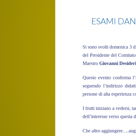
Aikido
ESAMI DAN 
Si sono svolti domenica 3 
del Presidente del Comitat
Maestro
Giovanni Desider
Questo evento conferma l’
seguendo l’indirizzo didat
persone di alta esperienza co
I frutti iniziano a vedersi, 
dell’interesse verso questa 
Che altro aggiungere….augur