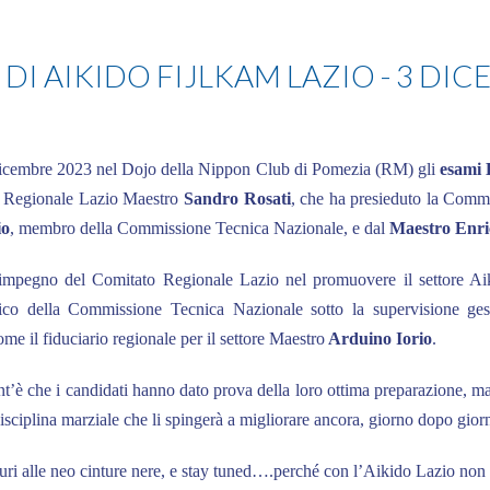
DI AIKIDO FIJLKAM LAZIO - 3 DI
dicembre 2023 nel Dojo della Nippon Club di Pomezia (RM) gli
esami 
o Regionale Lazio Maestro
Sandro Rosati
, che ha presieduto la Comm
io
, membro della Commissione Tecnica Nazionale, e dal
Maestro Enric
impegno del Comitato Regionale Lazio nel promuovere il settore Aik
tico della Commissione Tecnica Nazionale sotto la supervisione ges
me il fiduciario regionale per il settore Maestro
Arduino Iorio
.
tant’è che i candidati hanno dato prova della loro ottima preparazione, m
disciplina marziale che li spingerà a migliorare ancora, giorno dopo gior
i alle neo cinture nere, e stay tuned….perché con l’Aikido Lazio non f