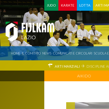
JUDO
KARATE
LOTTA
ARTI MA
HOME
IL COMITATO
NEWS
COMUNICATI E CIRCOLARI
SCUOLA 
ARTI MARZIALI
DISCIPLINE
A
AIKIDO