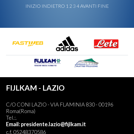
INIZIO
INDIETRO
1
2
3
4
AVANTI
FINE
FIJLKAM - LAZIO
C/O CONI LAZIO - VIA FLAMINIA 830 - 00196
Roma(Roma)
Tel.:.
Email: presidente.lazio@fijlkam.it
c.f. 05248370586