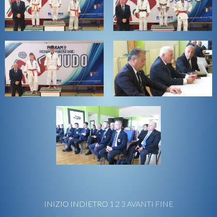
INIZIO
INDIETRO
1
2
3
AVANTI
FINE