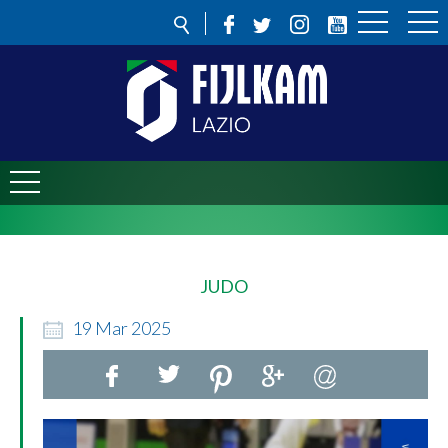
JUDO
19
Mar
2025